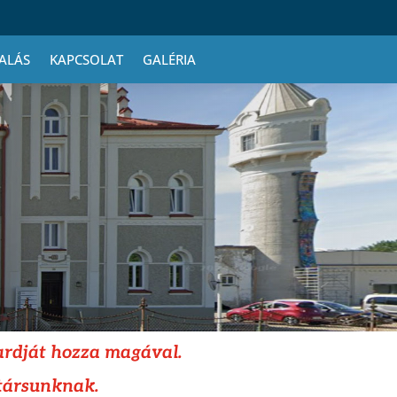
ALÁS
KAPCSOLAT
GALÉRIA
ardját hozza magával.
atársunknak.