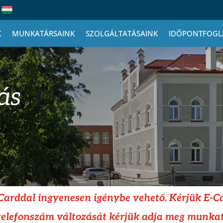
K
MUNKATÁRSAINK
SZOLGÁLTATÁSAINK
IDŐPONTFOGL
ás
-Carddal ingyenesen igénybe vehető. Kérjük E-C
 telefonszám változását kérjük adja meg munk