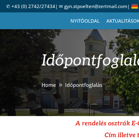
✆
+43 (0) 2742/27434
| ✉
gyn.stpoelten@zertmail.com
|
NYITÓOLDAL
AKTUALITÁSO
Időpontfoglal
Home
Időpontfoglalás
A rendelés osztrák E
Cím illetve