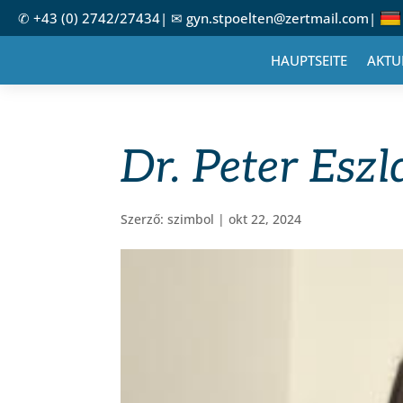
✆
+43 (0) 2742/27434
| ✉
gyn.stpoelten@zertmail.com
|
HAUPTSEITE
AKTU
Dr. Peter Eszl
Szerző:
szimbol
|
okt 22, 2024